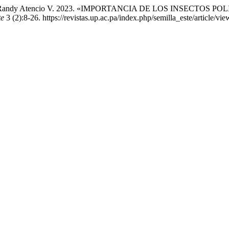
urgas, y Randy Atencio V. 2023. «IMPORTANCIA DE LOS INSEC
te
3 (2):8-26. https://revistas.up.ac.pa/index.php/semilla_este/article/vi