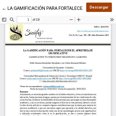
Des
Descargar
Volver a los detalles del artículo
←
LA GAMIFICACIÓN PARA FORTALECER EL APRENDIZA