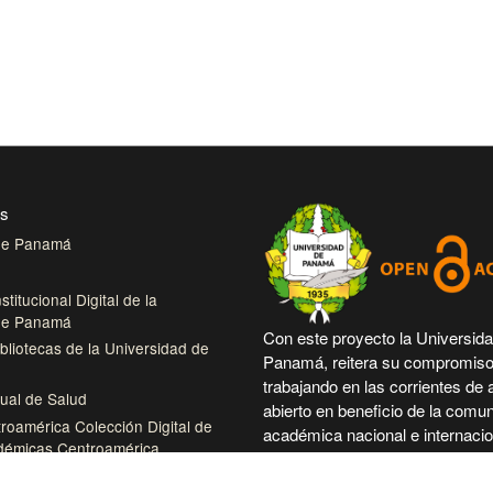
es
 de Panamá
stitucional Digital de la
 de Panamá
Con este proyecto la Universid
bliotecas de la Universidad de
Panamá, reitera su compromiso
trabajando en las corrientes de
tual de Salud
abierto en beneficio de la comu
roamérica Colección Digital de
académica nacional e internacio
démicas Centroamérica
más accesible su producción cie
intelectual.