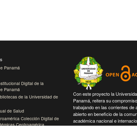
es
 de Panamá
stitucional Digital de la
 de Panamá
Con este proyecto la Universid
bliotecas de la Universidad de
Panamá, reitera su compromiso
trabajando en las corrientes de
tual de Salud
abierto en beneficio de la comu
roamérica Colección Digital de
académica nacional e internacio
démicas Centroamérica
más accesible su producción cie
intelectual.