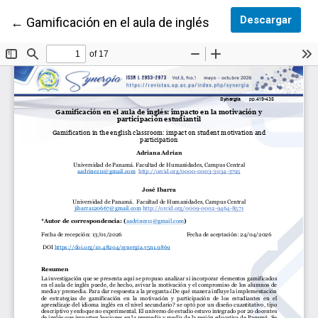
Desc
Descargar
Volver a los detalles del artículo
←
Gamificación en el aula de inglés