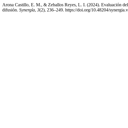
Arona Castillo, E. M., & Zeballos Reyes, L. I. (2024). Evaluación d
difusión.
Synergía
,
3
(2), 236–249. https://doi.org/10.48204/synergia