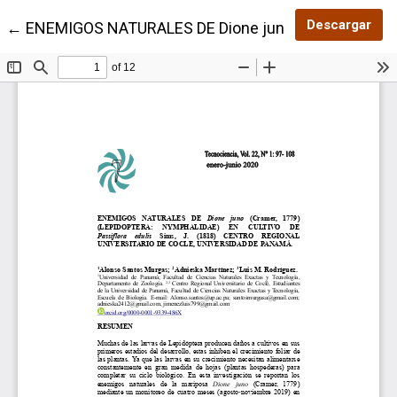
Des
Descargar
Volver a los detalles del artículo
←
ENEMIGOS NATURALES DE Dione juno (Cramer, 1779