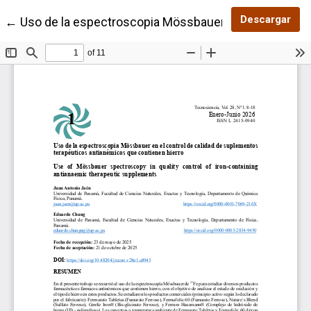
Des
Descargar
Volver a los detalles del artículo
←
Uso de la espectroscopia Mössbauer en el control d