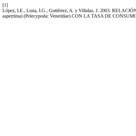
[1]
López, I.E., Luna, I.G., Gutiérrez, A. y Villalaz, J. 200
asperrima) (Pelecypoda: Veneridae) CON LA TASA DE CONS