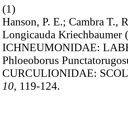
(1)
Hanson, P. E.; Cambra T., 
Longicauda Kriechbaum
ICHNEUMONIDAE: LABE
Phloeoborus Punctatorug
CURCULIONIDAE: SCOL
10
, 119-124.