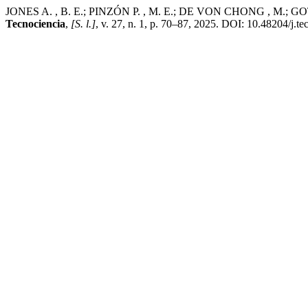
JONES A. , B. E.; PINZÓN P. , M. E.; DE VON CHONG , M.; GOTI , I.
Tecnociencia
,
[S. l.]
, v. 27, n. 1, p. 70–87, 2025. DOI: 10.48204/j.t