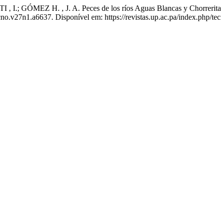
; GÓMEZ H. , J. A. Peces de los ríos Aguas Blancas y Chorrerita, Co
ecno.v27n1.a6637. Disponível em: https://revistas.up.ac.pa/index.php/te