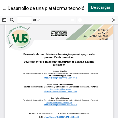
Des
Descargar
Volver a los detalles del artículo
←
Desarrollo de una plataforma tecnológica para el apo