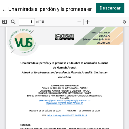
Des
Descargar
Volver a los detalles del artículo
←
Una mirada al perdón y la promesa en la obra la con