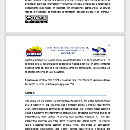
evidencian prácticas innovadoras y estrategias cr
eativas orientadas a fortalecer el 
pensamiento  matemático  en  entornos  con  limitaciones  estructurales.  El  estudio 
resalta  la  necesidad  de  fortalecer  la  formación  docente  situada  y  de  promover 
94
Centros Revista Científica Universitaria, Vol
.
1
5
,
Núm. 
1
, 
enero
–
junio
de 202
6
, 
93
-
116
ISSNL2953
-
3007
políticas  públicas  que  respondan  a  las  particularidades  de  la  educación  rural.  Se 
concluye  que  la  transformación  pedagógica  mediada  por  TIC  en  estos  contextos 
depende tanto del acceso a los recursos como del compromiso, la resiliencia y la 
capacidad reflex
iva de los educadores.
Palabras
clave:
Docentes PDET, educación rural, enseñanza de las matemáticas, 
formación docente, prácticas pedagógicas, TIC.
Abstract
This article aims to explore the experiences, perceptions, and pedagogical practices 
of rural teachers in PDET municipalities in southern Tolima, Colombia, regarding the 
use of information and communication technologies (ICT) in mathematics teaching. 
Using
a qualitative and interpretive approach, semi
-
structured interviews and digital 
questionnaires  were  applied  to  analyze  how  teachers  integrate  ICT  into  their 
educational  practices  and  what  factors  influence  their  appropriation.  The  findings 
reveal  a  hetero
geneous  adoption  of  digital  tools,  conditioned  by  connectivity, 
technological  infrastructure,  and  teacher  training.  Nevertheless,  innovative  and 