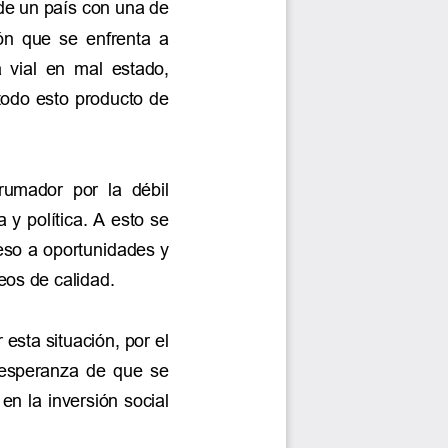
de un país con una de 
  que  se  enfrenta  a 
 vial  en 
mal  estado, 
todo esto producto de 
umador  por  la  débil 
y política. A esto se 
eso a oportun
idades y 
eos de calidad.
esta situación, por el 
 esperanza  de  que  se 
 en 
la inversión social 