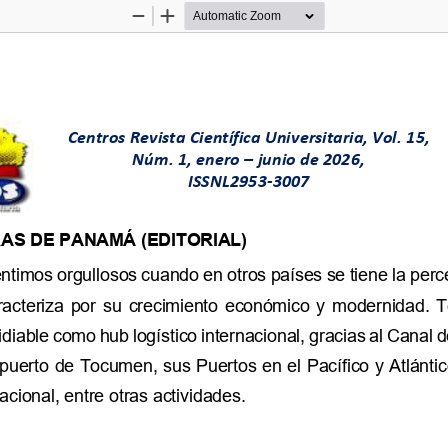
Zoom
Zoom
Out
In
Centros Revista Científica Universitaria, Vol
.
1
5
,
Núm. 
1
, 
enero
–
junio
de 202
6
, 
ISSNL2953
-
3007
AS DE PANAMÁ (EDITORIAL)
timos orgullosos cuando en otros países se tiene la perce
acteriza  por  su  crecimiento  económico  y  modernidad.  
idiable como hub logístico internacional, gracias al Canal d
puerto de Tocumen, sus Puertos en el Pacífico y Atlántic
acional, entre otras actividades.