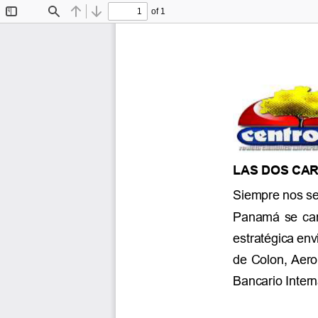
of 1
Toggle
Find
Previous
Next
Sidebar
LAS DOS CAR
Siempre nos sen
Panamá  se  car
estratégica env
de Colon, Aero
Bancario Intern