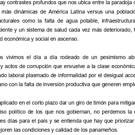
ay contrastes profundos que nos ubica entre la paradoja 
 más  dinámicas  de  América  Latina  versus  una  población
cturales  como  la  falta  de  agua  potable,  infraestructura 
ciente y un sistema de salud cada vez más deteriorado, 
d económica y social en ascenso. 
 vivimos  el  día  a  día  rodeado  de  un  pesimismo  abr
y actos de corrupción que envuelve a la clase económica 
o laboral plasmado de informalidad por el desigual acc
no con la falta de inversión productiva que generen empl
icado en el corto plazo dar un giro de timón para mitigar 
  político  de  los  que  nos  gobiernan,  no  perdemos  la 
es días para el país y se entienda que hay que priorizar
joren las condiciones y calidad de los panameños. 