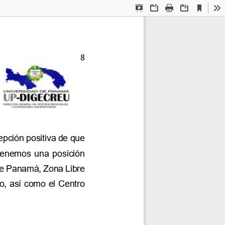
Current
Presentation
Open
Print
Download
To
View
Mode
8
pción positiva de que 
Tenemos  una  posición 
e
Panamá, Zona Libre 
o, así como el Centro 