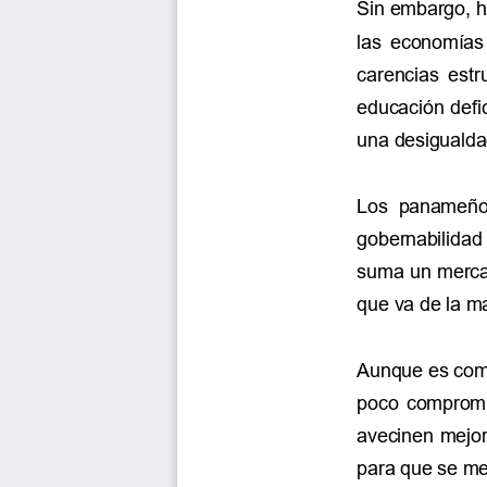
Sin embargo, h
las  economías 
carencias  estru
educación defi
una desigualda
Los  panameños 
gobernabilidad 
suma un mercad
que va de la ma
Aunque es compl
poco  compromiso
avecinen mejor
para que se me