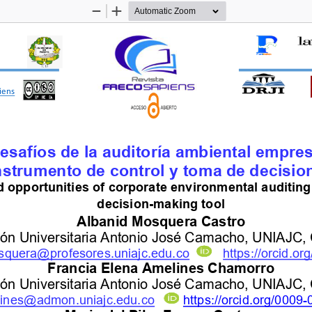
Zoom
Zoom
Out
In
iens
esafíos de la auditoría ambiental empre
nstrumento de control y toma de decisio
 opportunities of corporate environmental
auditing
decision
-
making tool
Albanid Mosquera Castro
ción Universitaria Antonio José Camacho, UNIAJC,
squera@profesores.uniajc.edu.co
https://orcid.or
Francia Elena Amelines Chamorro
ción Universitaria Antonio José Camacho, UNIAJC,
lines@admon.uniajc.edu.co
https://orcid.org/0009
-