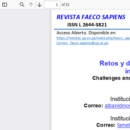
of 11
Toggle
Find
Previous
Next
Sidebar
REVISTA FAECO SAPIENS
ISSN L 2644
-
3821
Acceso Abierto. Disponible en: 
https://revistas.up.ac.pa/index.php/faeco_sap
Correo:  faeco.sapiens@up.ac.pa 
Retos y d
i
Challenges and
Institu
Correo:
albanidmo
Institu
Correo: 
fame