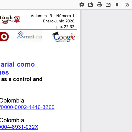
Current
Presentation
Open
Print
Download
To
View
Mode
Volumen   9 
–
Número 1
Enero
-
Junio 2026
p.p. 22
-
32
sarial como 
nes
 as a control and 
 Colombia
g/0000
-
0002
-
1416
-
3260
 Colombia
0004
-
6931
-
032X