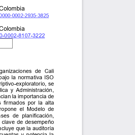
 Colombia
0000
-
0002
-
2935
-
3825
 Colombia
0
-
0002
-
8107
-
3222
ganizaciones  de  Cali 
bajo la normativa ISO 
iptivo
-
exploratorio, se 
ica  y  Administración, 
ian la importancia de 
  firmad
os  por  la  alta 
ropone  el  Modelo  de 
ases  de  planificación, 
s clave de desempeño 
cluye que la auditoría 
cuentas y potencia la 