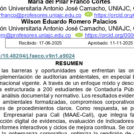
Maria del Pilar Franco Cortes
ción Universitaria Antonio José Camacho, UNIAJC,
rfranco@profesores.uniajc.edu.co
https://orcid.or
g/
Wilson Eduardo Romero Palacios
ción Universitaria Antonio José Camacho, UNIAJC,
ro@profesores.uniajc.edu.co
https://orcid.org/000
Recibido: 
17
-
0
6
-
2025                     Aprobado: 11
-
11
-
2025
g/10.48204/j.faeco.v9n1.a9024
RESUMEN
 las  barreras 
y  oportunidades  que  enfrentan  las  or
plementación de auditorías ambientales, en especial 
nacional vigente. A través de un enfoque mixto y descr
  estructurada  a  200  estudiantes  de  Contaduría  Públ
nálisis documental y normativo. Los resultados evidenc
as  ambientales  formalizadas,  compromisos  corporativos
es  de  procedimientos  claros.  Como  respuesta,  se  p
l  Empresarial  para  Cali  (MAAE
-
Cali),  que  integra  f
cción digital de evidencias, evaluación de 
indicadore
nformes interactivos y ciclos de mejora continua. Se con
e la gobernanza corporativa, optimiza la rendición de 