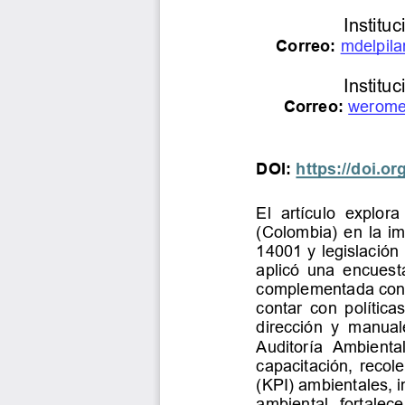
Institu
Correo: 
mdelpila
Institu
Correo: 
werome
DOI: 
https://doi.or
El  artículo  explora 
(Colombia) en la im
14001 y legislación 
aplicó  u
na  encuesta
complementada con a
contar  con  polític
dirección  y  manual
Auditoría  Ambienta
capacitación, recole
(KPI) ambientales, i
ambiental, fortalec