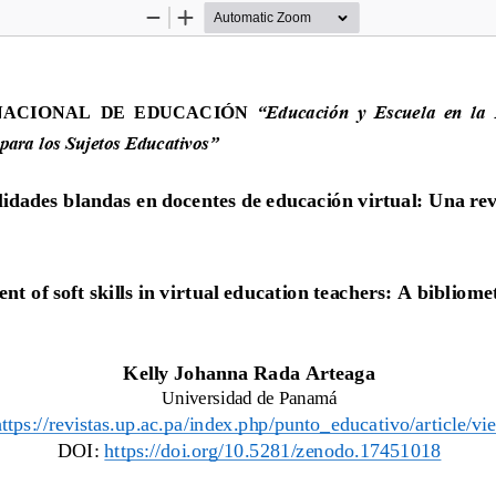
Zoom
Zoom
Out
In
ACIONAL  DE  EDUCACIÓN 
“Educación  y  Escuela  en  la  
para los Sujetos Educativos”      
lidades blandas en docentes de educación virtual: Una rev
t of soft skills in virtual education teachers: A bibliome
Kelly Johanna
Rada Arteaga
Universidad de Panamá
ttps://revistas.up.ac.pa/index.php/punto_educativo/article/v
DOI: 
https://doi.org/10.5281/zenodo.17451018