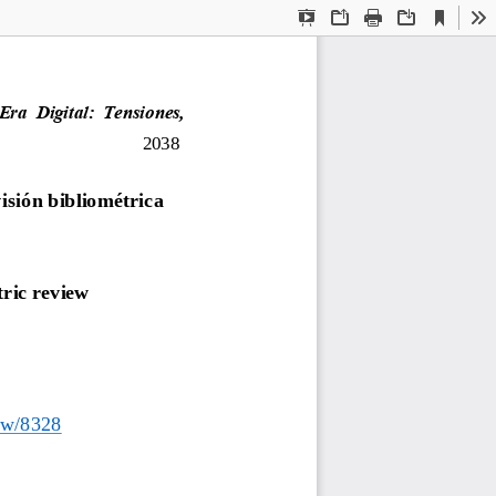
Current
Presentation
Open
Print
Download
To
View
Mode
Era  Digital:  Tensiones,
2038
isión bibliométrica
tric review
iew/8328