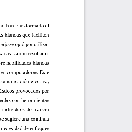
ual han transformado el 
s blandas que faciliten 
bajo se optó por utilizar 
dexadas. Como resultado, 
bre habilidades blandas 
n en computadoras. Este 
 comunicación efectiva
, 
rásticos provocados por 
nadas con herramientas 
s individuos  de manera 
te sugiere una continua 
 neces
idad de enfoques 