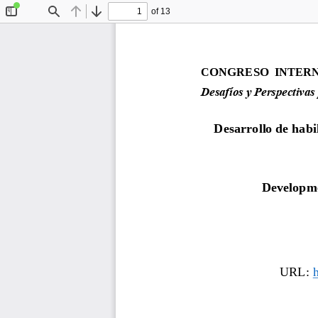
of 13
Toggle
Find
Previous
Next
Sidebar
CONGRESO  INTERN
Desafíos y Perspectivas 
Desarrollo de habi
Developmen
URL: 
h