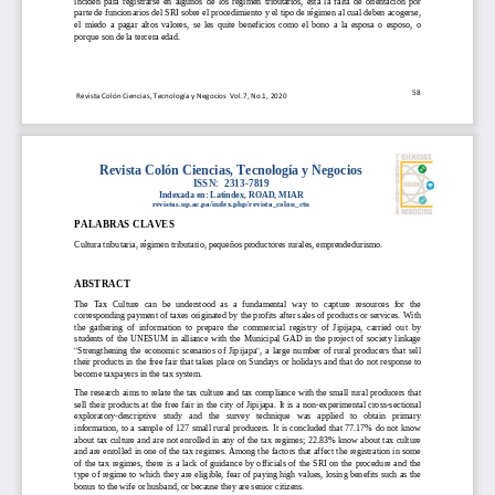
inciden  para  registrarse  en  algunos  de  los  régimen  tributarios,  está  la  falta  de  orientación  por 
parte de funcio
narios del SRI sobre el procedimiento y el tipo de régimen al cual deben acogerse, 
el  miedo  a  pagar  altos  valores
,
se  les  quite  beneficios  como  el  bono  a  la  esposa  o  esposo, 
o 
porque son de la tercera edad.
58
Revista Colón Ciencias, 
Tecnología y Negocios  Vol.7, No.1, 2020
Revista Colón Ciencias, Tecnología y Negocios
ISSN:  2313
-
7819
Indexada en: Latindex, ROAD, MIAR
revistas.up.ac.pa/index.php/revista_colon_ctn
PALABRAS CLAVES
C
ultura tributaria, 
régimen
tributario, pequeños productores rurales, 
emprend
ed
urismo.
ABSTRACT
The  Tax  Culture  can  be  understood  as  a  fundamental  way  to  capture  resources  for  the 
corresponding payment of 
taxes
o
riginated 
by
the profit
s
after
sales of products 
or services. With 
the  gathering  of  information  to  prepare  the  commercial 
r
egistry
of  Jipijapa,  carried  out  by 
students  of  the  UNESUM  in 
a
lliance
with  the  Municipal  GAD  in  the  project  of 
society 
link
age 
"Strengthening  the  economic  scenarios  of  J
ipijapa", 
a  large  number  of  rural  producers  that  sell 
their products in the free fair that takes place on Sundays or holidays and that do not 
response to 
become 
taxpayer
s
in the 
tax 
system.
The research aims to relate t
he tax culture and tax compliance with the small rural producers that 
sell  their  products  at  the  free  fair  in  the  city  of  Jipijapa.  It  is  a  non
-
experimental  cross
-
sectional 
exploratory
-
descriptive   study   and   the   survey   technique   was   applied   to   obtain   primar
y 
information, 
to 
a sample 
of 
127 small rural producers.  It is concluded that 77.17% do not know 
about tax culture and are not enrolled in any of the tax regimes
;
22.83% 
know
about
tax culture 
and are enrolled in one of the tax regime
s. Among the factors that affect the registration 
in
some 
of  the  tax  regimes,  there  is  a  lack  of  guidance  by  officials  of  the  SRI  on  the  procedure  and  the 
type of regime to which they are eligible, 
fear of paying high values
,
losing
benefits such as the 
bonus to the wife or husband, 
or 
because they are senior citizens.