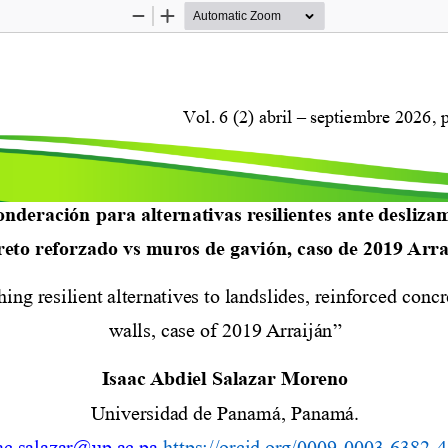
Zoom
Zoom
Out
In
Vol.
6
(
2
)
abril
–
septiembre
2026,
p
nderación para alternativas resilientes ante desliza
reto reforzado vs muros de gavión, caso de 2019 Arra
ing resilient alternatives to landslides, reinforced concr
walls, case of 2019 Arraiján
”
Isaac Abdiel Salazar Moreno
Universidad de Panamá
,
Panamá
.
ac.salazar@up.ac.pa
https://orcid.org/0009
-
0003
-
6382
-
4