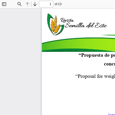
of 13
Toggle
Find
Previous
Next
Sidebar
“Propuesta de po
conc
“Proposal for weigh
isa