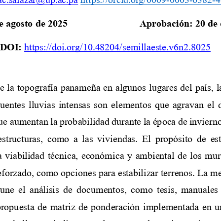
e 
agosto
de 2025
Aprobación: 
20
de 
DOI:
https://doi.org/10.48204/semillaeste.v6n2.8025
e la topografía panameña en algunos lugares del país, l
cuentes lluvias intensas son elementos que agravan el d
que aumentan la probabilidad durante la ép
oca de invierno
aestructuras,  como  a  las  viviendas.  El  propósito  de  es
 viabilidad técnica, económica y ambiental de los mur
eforzado, como
opciones para estabilizar terrenos. La 
ne el  análisis de documentos,  como  tesis, manuales t
 propuesta de matriz de ponderación implementada en un