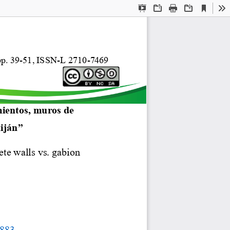
Current
Presentation
Open
Print
Download
To
View
Mode
p.
39
-
5
1
,
ISSN
-
L
2710
-
7469
mientos, muros de 
iján
”
ete walls vs. gabion 
883