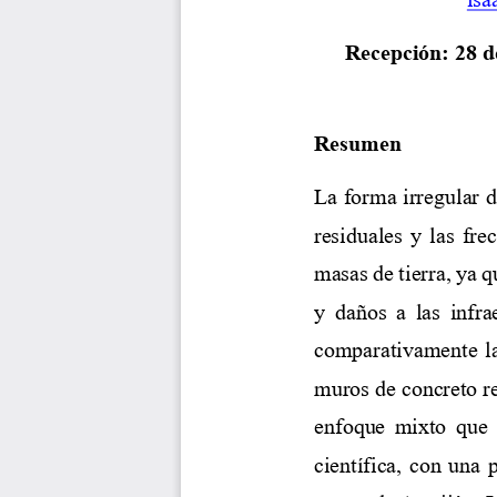
Recepción: 
28
d
Resumen
La forma irregular d
residuales y las fre
masas de tierra, ya 
y  daños  a  las  infr
comparativamente la
muros de concreto r
enfoque mixto  que u
científica, con una