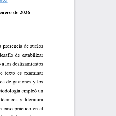
enero
de
202
6
a presencia de suelos 
esafío de estabilizar 
 a los deslizamientos 
te  texto  es  examinar 
os de gaviones y los 
metodología empleó un 
écnicos y literatura 
 caso práctico en el 