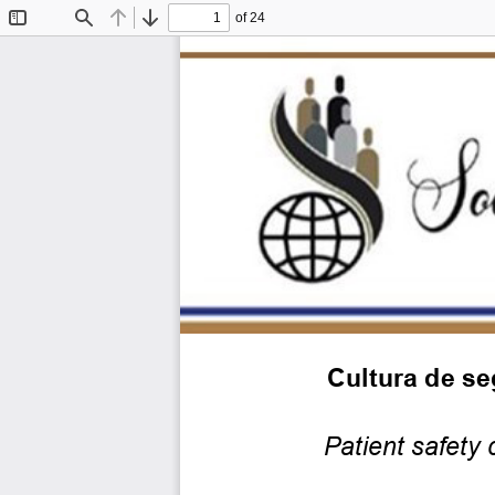
of 24
Toggle
Find
Previous
Next
Sidebar
C
ultura de se
Patient safety 