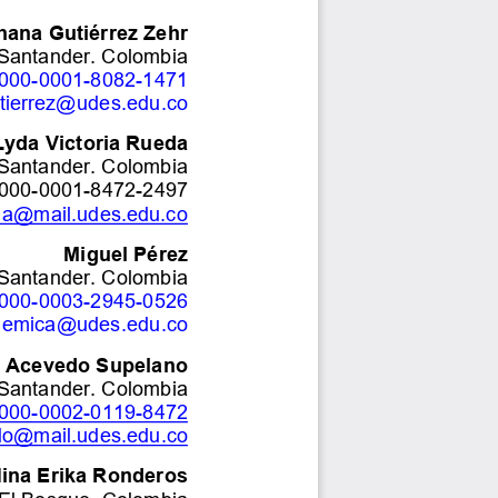
hana Gutiérrez Zehr
 Santander. Colombia
0000
-
0001
-
8082
-
1471
tierrez@udes.edu.co
Lyda 
Victoria 
Rueda
 Santander. Colombia
000
-
0001
-
8472
-
2497
da@mail.udes.edu.co
Miguel Pérez
 Santander. Colombia
0000
-
0003
-
2945
-
0526
ademica@udes.edu.co
a Acevedo Supelano
 Santander. Colombia
0000
-
0002
-
0119
-
8472
do@mail.udes.edu.co
ina Erika Ronderos
El Bosque. 
Colombia