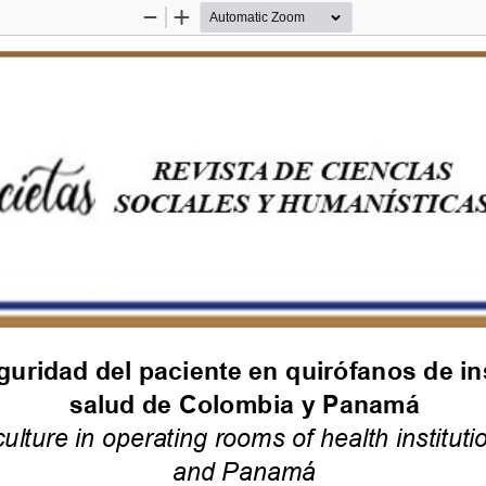
Zoom
Zoom
Out
In
guridad del paciente en 
quirófanos
de in
salud de Colombia y Panamá
culture in operating rooms of health institut
and Panamá