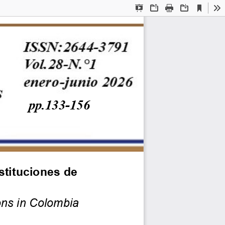
Current
Presentation
Open
Print
Download
To
View
Mode
pp.
133
-
156
stituciones
de 
ions in Colombia 