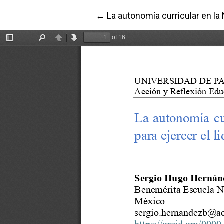
Volver a los detalles del artícu
←
La autonomía curricular en l