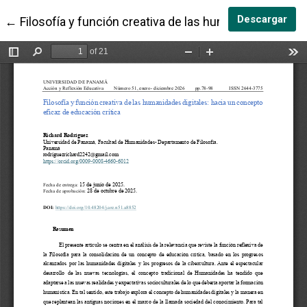
Des
Descargar
Volver a los detalles del artículo
←
Filosofía y función creativa de las humanidades digit