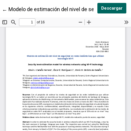
Des
Descargar
Volver a los detalles del artículo
←
Modelo de estimación del nivel de seguridad en redes