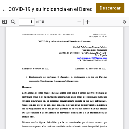
Des
Descargar
Volver a los detalles del artículo
←
COVID-19 y su Incidencia en el Derecho de Contratos