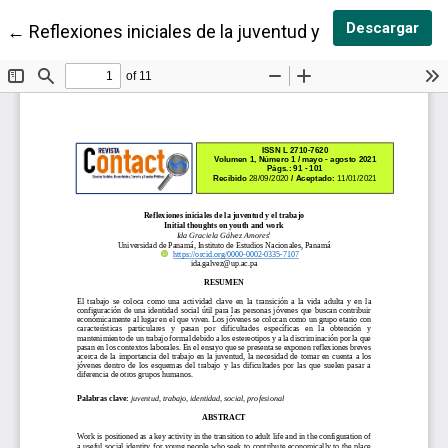
Des
Descargar
Volver a los detalles del artículo
←
Reflexiones iniciales de la juventud y el trabajo