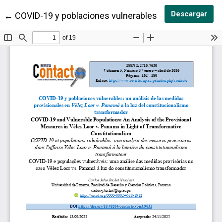
Des
Descargar
Volver a los detalles del artículo
←
COVID-19 y poblaciones vulnerables