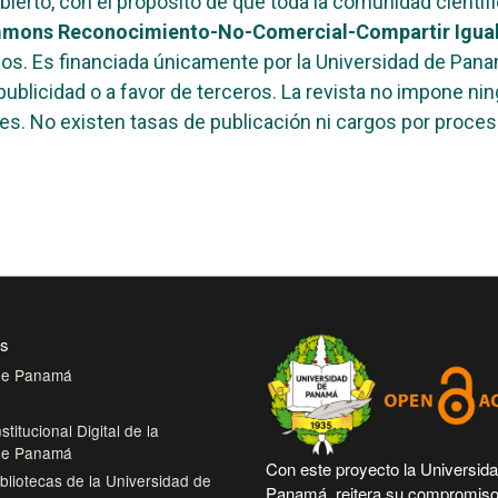
erto, con el propósito de que toda la comunidad científi
mons Reconocimiento-No-Comercial-Compartir Igual 
ados. Es financiada únicamente por la Universidad de Pa
ublicidad o a favor de terceros. La revista no impone nin
ores. No existen tasas de publicación ni cargos por proce
es
 de Panamá
stitucional Digital de la
 de Panamá
Con este proyecto la Universid
bliotecas de la Universidad de
Panamá, reitera su compromiso