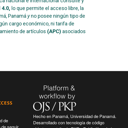
ca nacional e internacional consulte y
4.0,
lo que permite el acceso libre, la
namá, Panamá
y
no posee ningún tipo de
gún cargo económico, ni tarifa de
samiento de artículos
(APC)
asociados
Hecho en Panamá, Universidad de Panamá.
ad de
Desarrollado con tecnología de código
 de seguir