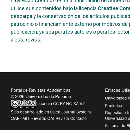
La
Revista Contacto
es una publicación de Acceso Abi
utilice sus contenidos bajo la licencia
Creative Com
descarga y la conservación de los artículos public
patrocinio o financiamiento externo por motivos de p
publicación, ya sea para los autores o para los lect
a esta revista.
Portal de Revistas Académicas
Enlaces Útil
© 2025 Universidad de Panamá
Universidad
Licencia
CC BY-NC-SA 4.0
Panindex
Sitio desarrollado en
Open Journal Systems
Repositorio In
OAI-PMH Revista:
OAI Revista Contacto
Universidad
Sistema de Bi