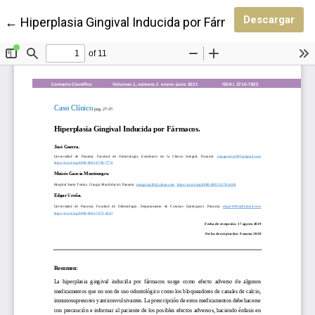
Des
Descargar
Volver a los detalles del artículo
←
Hiperplasia Gingival Inducida por Fármacos.