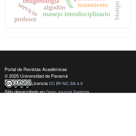
imagenología
servicio
tratamiento
algodón
manejo interdisciplinario
profesor
Portal de Revistas Académicas
© 2025 Universidad de Panamá
Licencia
CC BY-NC-SA 4.0
Sitio desarrollado en
Open Journal Systems
OAI-PMH Revista:
https://revistas.up.ac.pa/index.php/contacto_cientifico/oai
Enlaces Útiles
Universidad de Panamá
Panindex