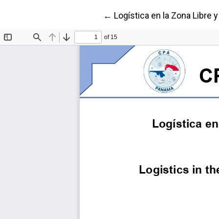
Volver a los detalles del art
←
Logística en la Zona Libre 