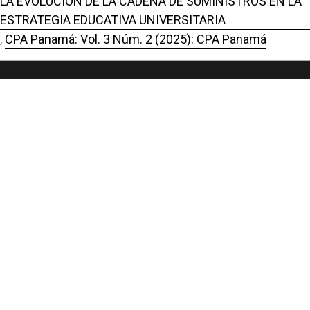
LA EVOLUCIÓN DE LA CADENA DE SUMINISTROS EN LA
ESTRATEGIA EDUCATIVA UNIVERSITARIA
,
CPA Panamá: Vol. 3 Núm. 2 (2025): CPA Panamá
Portal de Revistas Académicas
© 2025 Universidad de Panamá
Licencia
CC BY-NC-SA 4.0
Sitio desarrollado en
Open Journal Systems
OAI-PMH Revista:
https://revistas.up.ac.pa/index.php/cpa_panama/oai
Enlaces Útiles
Universidad de Panamá
Panindex
Repositorio Institucional Digital de la Universidad de Panamá
Sistema de Bibliotecas de la Universidad de Panamá
Biblioteca Virtual de Salud