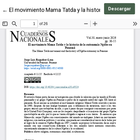
Des
Descargar
Volver a los detalles del artículo
←
El movimiento Mama Tatda y la historia de la auton