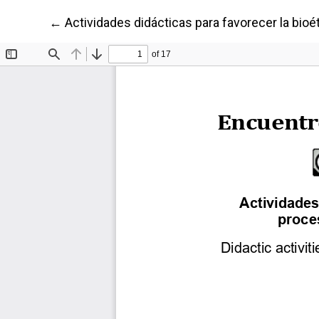
Volver a los detalles del artículo
←
Actividades didácticas para favorecer la bioé