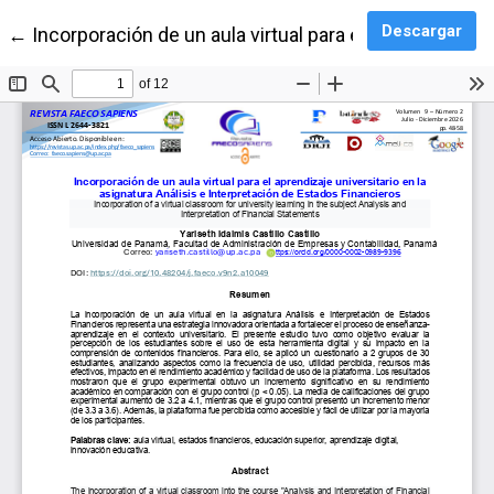
Des
Descargar
Volver a los detalles del artículo
←
Incorporación de un aula virtual para el aprendizaje u