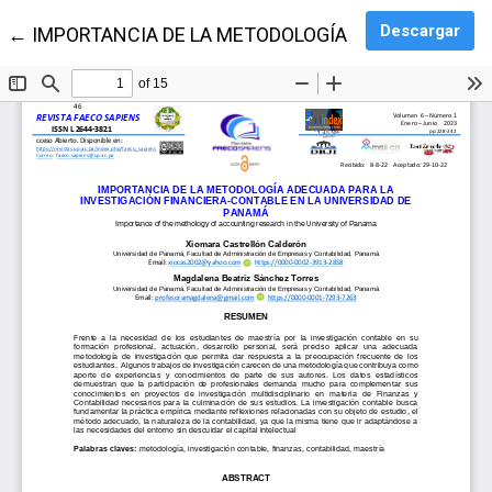
Des
Descargar
Volver a los detalles del artículo
←
IMPORTANCIA DE LA METODOLOGÍA ADECUADA PARA