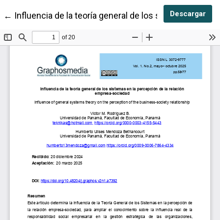
Des
Descargar
Volver a los detalles del artículo
←
Influencia de la teoría general de los sistemas en la