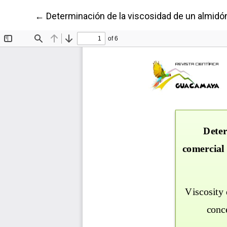
Volver a los detalles del artículo
←
Determinación de la viscosidad de un almidón