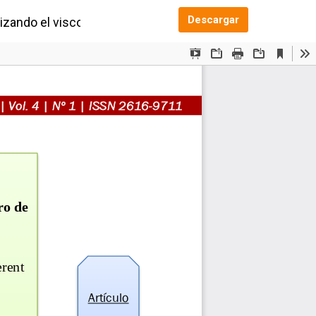
Descargar PDF
Descargar
izando el viscosímetro de Brookfield modelo DV-II