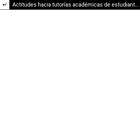
Volver a los detalles del artículo
Actitudes hacia tutorías académicas de estudiantes en la licenciatura de inglés matriculados en el C. R. U. de Coclé - Universidad de Panamá