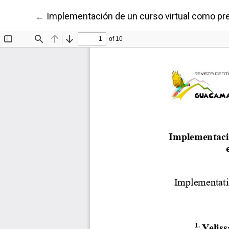
Volver a los detalles del artículo
←
Implementación de un curso virtual como prep