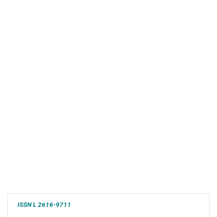
ISSN L
2616-9711