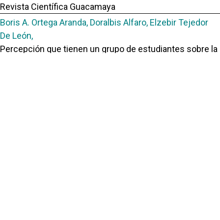
Revista Científica Guacamaya
Boris A. Ortega Aranda, Doralbis Alfaro, Elzebir Tejedor
De León,
Percepción que tienen un grupo de estudiantes sobre la
inclusión de la Estadística como materia fundamental en
el plan de estudios del Postgrado en Docencia Superior
,
Revista Científica Guacamaya: Vol. 7 Núm. 2 (2023):
Revista Científica Guacamaya
Portal de Revistas Académicas
© 2025 Universidad de Panamá
Licencia
CC BY-NC-SA 4.0
Sitio desarrollado en
Open Journal Systems
Enlaces Útiles