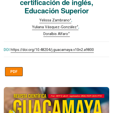
certificación de inglés,
Educación Superior
+
Yelissa Zambrano
+
Yuliana Vásquez-González
+
Doralbis Alfaro
DOI
https://doi.org/10.48204/j.guacamaya.v10n2.a9800
PDF
Imagen de portada