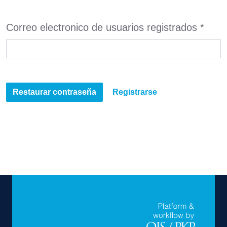
Oblig
Correo electronico de usuarios registrados
*
Restaurar contraseña
Registrarse