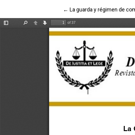
Volver a los detalles del art
←
La guarda y régimen de com