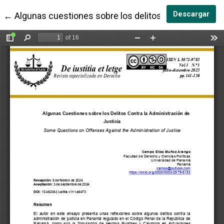
Des
Descargar
Volver a los detalles del artículo
←
Algunas cuestiones sobre los delitos contra la admini