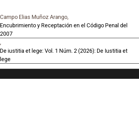
Campo Elias Muñoz Arango,
Encubrimiento y Receptación en el Código Penal del
2007
,
De iustitia et lege: Vol. 1 Núm. 2 (2026): De Iustitia et
lege
Portal de Revistas Académicas
© 2025 Universidad de Panamá
Licencia
CC BY-NC-SA 4.0
Sitio desarrollado en
Open Journal Systems
Enlaces Útiles
Universidad de Panamá
Panindex