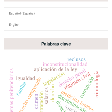
Español (España)
English
Palabras clave
reclusos
inconstitucionalidad
aplicación de la ley
derecho penal
sistemas penitenciarios
legislación
criminología
régimen civil
igualdad
corrupción
derecho comparado
familia
derecho
salarios
medicina forense
contratación
discriminación
crimen
derechos
sanción