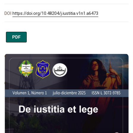
DOI
https://doi.org/10.48204/j.iustitia.v1n1.a6473
PDF
Imagen de portada