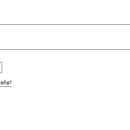
seña?