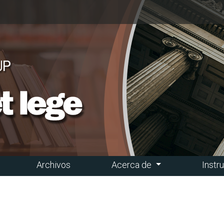
Archivos
Acerca de
Instr