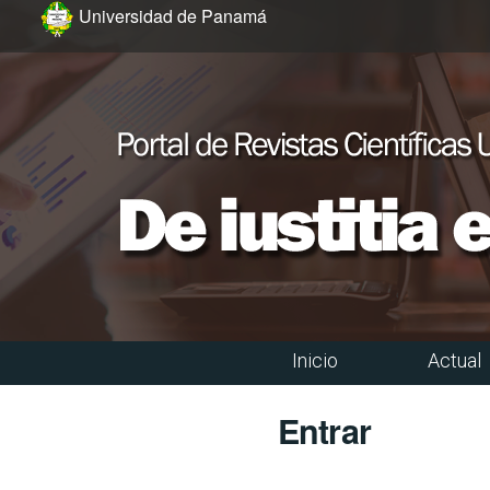
Ir al menú de navegación principal
Ir al contenido principal
Ir al pie de página del sitio
Universidad de Panamá
Inicio
Actual
Menú principal
Entrar