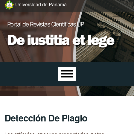
Ir al menú de navegación principal
Ir al contenido principal
Ir al pie de página del sitio
Universidad de Panamá
Menú principal
Detección De Plagio