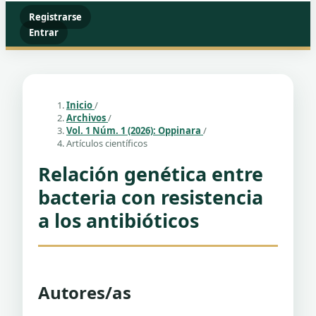
Registrarse
Entrar
Inicio
/
Archivos
/
Vol. 1 Núm. 1 (2026): Oppinara
/
Artículos científicos
Relación genética entre
bacteria con resistencia
a los antibióticos
Autores/as