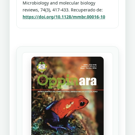
Microbiology and molecular biology
reviews, 74(3), 417-433. Recuperado de:
https://doi.org/10.1128/mmbr.00016-10
Felsenstein, J. (1985). Confidence limits on
phylogenies: an approach using the
bootstrap. evolution, 39(4), 783-791.
Recuperado de:
https://doi.org/10.2307/2408678
Kumar, S., Stecher, G., Suleski, M.,
Sanderford, M., Sharma, S., & Tamura, K.
(2024). MEGA12: Molecular Evolutionary
Genetic Analysis version 12 for adaptive
and green computing. Molecular Biology
and Evolution, 41(12), msae263.
Recuperado de:
https://doi.org/10.1093/molbev/msae263