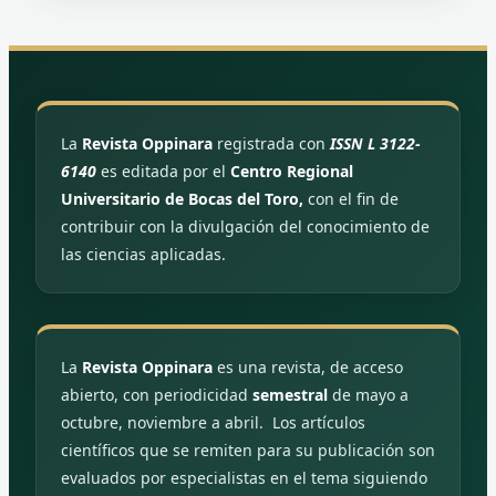
Saitou, N., & Nei, M. (1987). The neighbor-
joining method: a new method for
reconstructing phylogenetic trees.
Molecular biology and evolution, 4(4), 406-
425. Recuperado de:
https://doi.org/10.1093/oxfordjournals.molbev.a0404
La
Revista Oppinara
registrada con
ISSN L 3122-
6140
es editada por el
Centro Regional
Tamura, K., & Nei, M. (1993). Estimation of
Universitario de Bocas del Toro,
con el fin de
the number of nucleotide substitutions in
contribuir con la divulgación del conocimiento de
the control region of mitochondrial DNA in
las ciencias aplicadas.
humans and chimpanzees. Molecular
biology and evolution, 10(3), 512-526.
Recuperado de:
https://doi.org/10.1093/oxfordjournals.molbev.a0400
La
Revista Oppinara
es una revista, de acceso
abierto, con periodicidad
semestral
de mayo a
Woese, C. R. (1987). Bacterial evolution.
octubre, noviembre a abril. Los artículos
Microbiological reviews, 51(2), 221-271.
científicos que se remiten para su publicación son
Recuperado de:
https://journals.asm.org/doi/pdf/10.1128/mr.51.2.221
evaluados por especialistas en el tema siguiendo