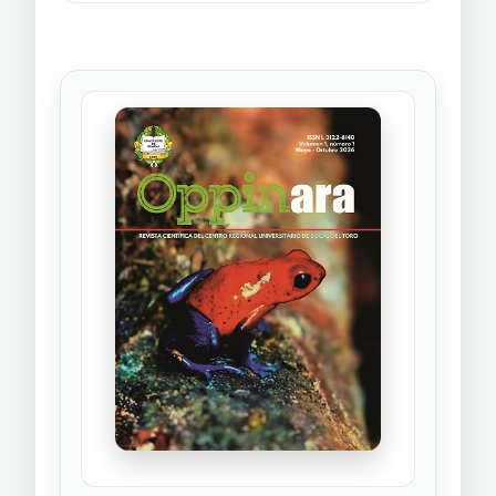
Salud, 53.
Arias, J. L. (2021). Guía para elaborar la
operacionalización de variables. Espacio
I+D, Innovación más Desarrollo, 10(28).
Obtenido de
https://doi.org/10.31644/IMASD.28.2021.a02
Armoa, C., Mendez, J. M., Martínez, P., y
Estigarribia, G. (2020). Conocimientos,
actitudes y prácticas sobre salud sexual y
reproductiva en estudiantes del nivel
medio de centros educativos del distrito
de RI3 Corrales, 2018. Medicina clínica y
social. Obtenido de
http://scielo.iics.una.py/scielo.php?
script=sci_arttext&pid=S252122812020000100004
Batista, L. (2022). Bocas del Toro registra