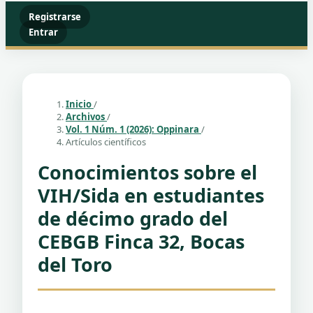
Registrarse
Entrar
Inicio
/
Archivos
/
Vol. 1 Núm. 1 (2026): Oppinara
/
Artículos científicos
Conocimientos sobre el
VIH/Sida en estudiantes
de décimo grado del
CEBGB Finca 32, Bocas
del Toro