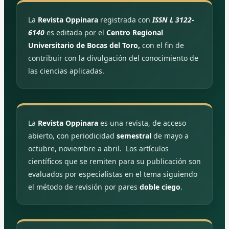
operacionalización en la investigación
educativa. Segunda parte. Conrado,
La
Revista Oppinara
registrada con
ISSN L 3122-
15(69). Obtenido de
6140
es editada por el
Centro Regional
http://scielo.sld.cu/scielo.php?
Universitario de Bocas del Toro,
con el fin de
script=sci_arttext&pid=S199086442019000400171&lng
contribuir con la divulgación del conocimiento de
las ciencias aplicadas.
González, M. E., Gutiérrez, M. A., y
Hernández, R. B. (2019). Conocimientos,
actitudes y prácticas sobre protección de
infecciones de transmisión sexual, en
La
Revista Oppinara
es una revista, de acceso
estudiantes de secundaria de 6 colegio de
abierto, con periodicidad
semestral
de mayo a
la ciudad de León, Nicaragua, marzo a
octubre, noviembre a abril. Los artículos
mayo 2019. Obtenido de
científicos que se remiten para su publicación son
http://riul.unanleon.edu.ni:8080/jspui/handle/123456
evaluados por especialistas en el tema siguiendo
el método de revisión por pares
doble ciego
.
Huamani, C. M., y Noa, A. G. (2021).
Conocimiento sobre infecciones de
trasmisión sexual y su relación con las
conductas de riesgo en estudiantes de