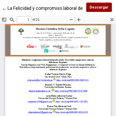
Des
Descargar
Volver a los detalles del artículo
←
La Felicidad y compromiso laboral del profesorado