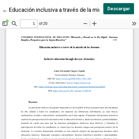
Des
Descargar
Volver a los detalles del artículo
←
Educación inclusiva a través de la mirada de los doc